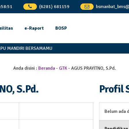
:
58
:
52
(6281) 681159
bsmanbat_bms@
silitas
e-Raport
BOSP
U MANDIRI BERSAMAMU
Anda disini :
Beranda
-
GTK
-
AGUS PRAYITNO, S.Pd.
O, S.Pd.
Profil 
Belum ada 
Pendidikan