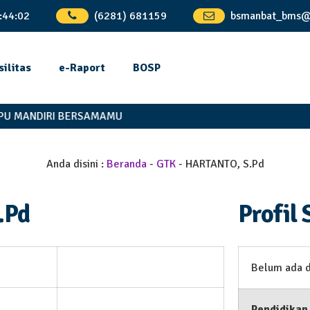
:
44
:
03
(6281) 681159
bsmanbat_bms@
silitas
e-Raport
BOSP
U MANDIRI BERSAMAMU
Anda disini :
Beranda
-
GTK
-
HARTANTO, S.Pd
.Pd
Profil 
Belum ada 
Pendidikan