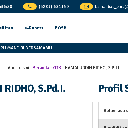
:
36
:
38
(6281) 681159
bsmanbat_bms@
silitas
e-Raport
BOSP
U MANDIRI BERSAMAMU
Anda disini :
Beranda
-
GTK
-
KAMALUDDIN RIDHO, S.Pd.I.
RIDHO, S.Pd.I.
Profil 
Belum ada 
Pendidikan