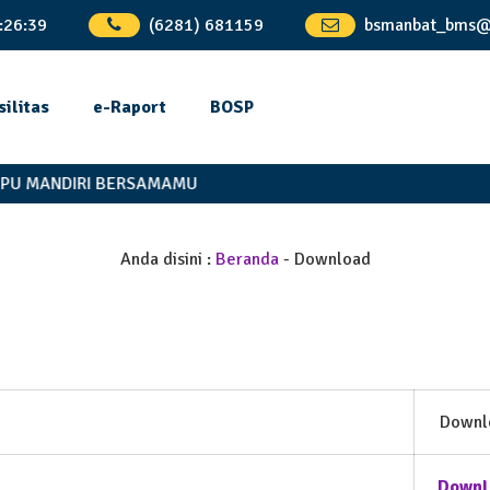
:
26
:
39
(6281) 681159
bsmanbat_bms@
silitas
e-Raport
BOSP
U MANDIRI BERSAMAMU
Anda disini :
Beranda
-
Download
Downl
Downl