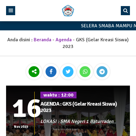
SELERA SMABA MAMPU M
Anda disini :
Beranda
-
Agenda
-
GKS (Gelar Kreasi Siswa)
2023
16
waktu : 12:00
AGENDA : GKS (Gelar Kreasi Siswa)
2023
LOKASI : SMA Negeri 1 Baturraden
Nov 2023
Acara ini sudah lewat