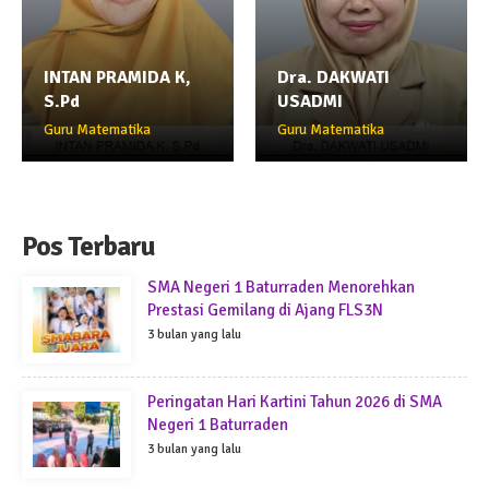
INTAN PRAMIDA K,
Dra. DAKWATI
S.Pd
USADMI
Guru Matematika
Guru Matematika
Pos Terbaru
SMA Negeri 1 Baturraden Menorehkan
Prestasi Gemilang di Ajang FLS3N
3 bulan yang lalu
Peringatan Hari Kartini Tahun 2026 di SMA
Negeri 1 Baturraden
3 bulan yang lalu