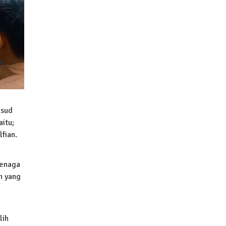
ksud
itu;
fian.
Tenaga
n yang
lih