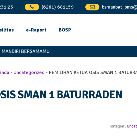
:
31
:
24
(6281) 681159
bsmanbat_bms@
silitas
e-Raport
BOSP
ANDIRI BERSAMAMU
anda
-
Uncategorized
-
PEMILIHAN KETUA OSIS SMAN 1 BATURR
OSIS SMAN 1 BATURRADEN
Kategori :
Uncat