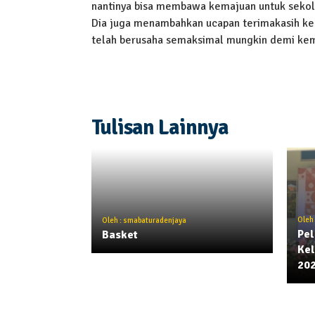
nantinya bisa membawa kemajuan untuk sekol
Dia juga menambahkan ucapan terimakasih ke
telah berusaha semaksimal mungkin demi kem
Tulisan Lainnya
Oleh
Oleh : smabaturadenjaya
Pel
Basket
Kel
20