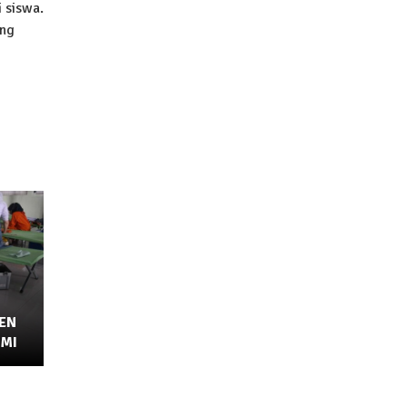
 siswa.
ang
EN
UMI