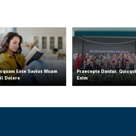
icquam Esse Savius Wuam
Praecepta Dantur. Quicqu
il Dolere
Enim