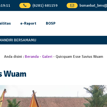
:
19
:
12
(6281) 681159
bsmanbat_bms@
silitas
e-Raport
BOSP
DIRI BERSAMAMU
Anda disini :
Beranda
-
Galeri
-
Quicquam Esse Savius Wuam
us Wuam